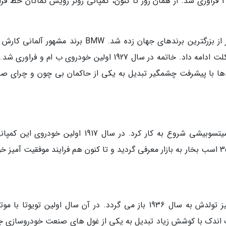
با یک پیشرانه 2 سیلندر 1809 سی سی در سال 1904 فراوری شد. از همان روز تا کنون، کمپانی رولز رویس کماکان خط 
در آلمان و در سال 1916 استارت ساخت یکی دیگر از بزرگترین برندهای جهان زده شد. BMW برند مشهور آل
ساخت موتور هواپیما شروع و با ساخت موتور سیکلت ادامه داد. خاتمه در سال 1927 اولین خودروی ب ام و فر
 ارائه شد. و بعدها با پیشرفت چشمگیر تبدیل به یکی از حاکمان بی چون و چرای 
در آسیا هم اولین خودروسازی تحت نام کمپانی میتسوبیشی شروع به کار کرد. در سال 1917 اولین خودرو
موتوری 4 سیلندر و حجم 2765 سی سی با قدرت 35 اسب بخار به بازار معرفی گردید و تا کنون هم فرایند موفقیت آمیز 
 و اندک اندک با کوشش زیاد تبدیل به یکی از غول های صنعت خودروسازی 