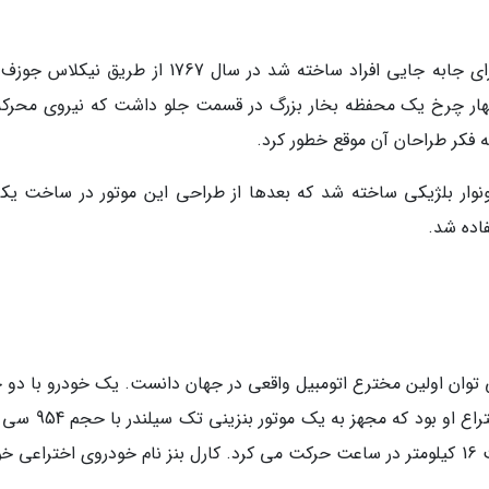
با این حال، اولین ماشین یا وسیله نقلیه ای که برای جابه جایی افراد ساخته شد در سال 1767 از طریق
هار چرخ یک محفظه بخار بزرگ در قسمت جلو داشت که نیروی محرکه
ه فکر طراحان آن موقع خطور کرد.
در سال 1860 از طریق اتین لونوار بلژیکی ساخته شد که بعدها از طراحی این موتور در ساخت ی
اده شد.
دد. کارل بنز را می توان اولین مخترع اتومبیل واقعی در جهان دانست. یک خودرو با دو
بزرگ در عقب و یک چرخ کوچک در قسمت جلو اختراع او بود که مج
بود. این خودرو با قدرت 0.75 اسب بخار و با سرعت 16 کیلومتر در ساعت حرکت می کرد. کارل بنز نام خودروی اختراعی