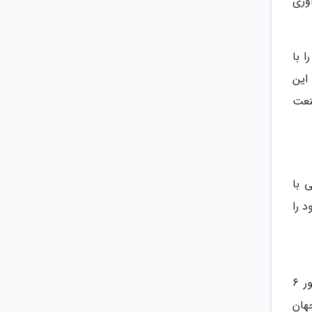
فراوری
مانی کارش را با
اوری شد. این
صنعت
ی این کمپانی با
خود را
و اما تویوتا یکی از بزرگترین خودروسازان جهان نیز تولدش به سال 1936 باز می گردد. در آن سال اولین تویوتا با موتور 6
جهان