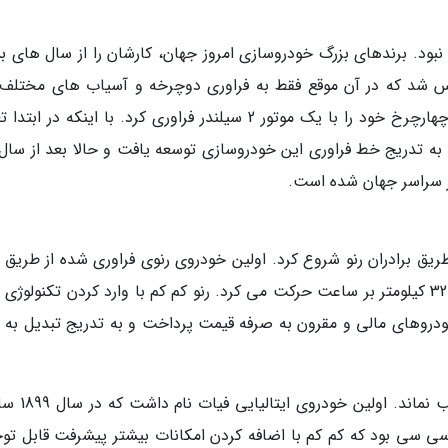
بود. برندهای بزرگ خودروسازی امروز جهان، کارشان را از سال های بس
نموده اند. برند پژو در سال 1842 تاسیس شد که در آن موقع فقط به فراوری دوچرخه و آسیاب های مخت
پرداخت. این کمپانی در سال 1891 اولین خودروی چهارچرخ خود را با یک موتور 2 سیلندر فراوری کرد. با اینکه در 
بیشتر از 5 دستگاه نبود اما به تدریج خط فراوری این خودروسازی توسعه یافت و حالا بعد از سا
در سراسر جهان شده است.
 فرانسوی رنو نیز کار خود را از سال 1899 از طریق برادران رنو شروع کرد. اولین خودروی رنوی فراوری شده از طریق
خودرویی با قدرت یک اسب بخار بود که با سرعت 32 کیلومتر بر ساعت حرکت می کرد. رنو کم کم با وارد کردن تکنولو
دروهای مالی و مقرون به صرفه قیمت پرداخت و به تدریج تبدیل به 
ایتالیا نیز از کورس رقابت خودروسازی در جهان عقب
 این خودرو مجهز به یک موتور 2 سیلندر 679 سی سی بود که کم کم با اضافه کردن امکانات بیشتر پیشرفت قابل