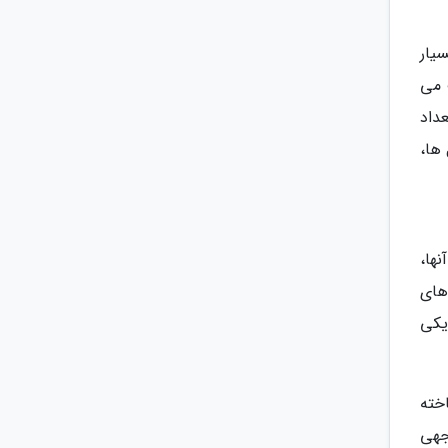
یار
لف می
ابتدا تعداد
ل ها،
 آنها،
ژی های
یکی
 نماند. اولین خودروی ایتالیایی فیات نام داشت که در سال 1899 ساخته
 توجهی