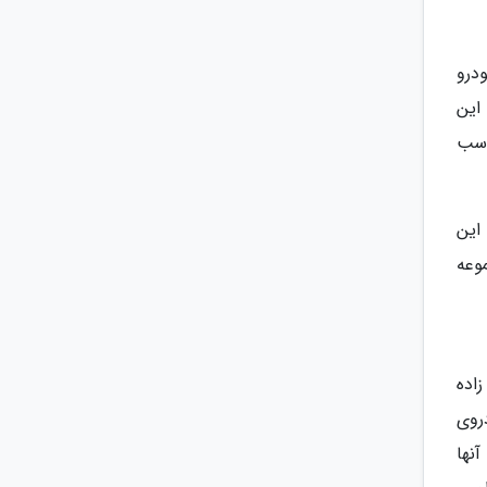
وع کردند. بیوک در سال 1899 اولین خودرو
این
وه خودروهای بیوک با فراوری اتومبیلی با موتور 2 سیلندر و حجم 1605 سی سی و قدرت 16 اسب
 این
مجموعه
اده
روی
آنها