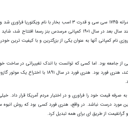
اولین خودرو چهار چرخ بنز در سال 1893 با یک پیشرانه 1745 سی سی و قدرت 3 اسب بخار با نام ویکتوریا فراو
سرشروع فصل حکمرانی بنز در جهان بود. وقتی چند سال بعد در سال 1901 کمپانی مرسدس بنز رسما افتتاح شد،
وزی نام کمپانی آنها به عنوان یکی از بزرگترین و با کیفیت ترین خودر
از جامعه بود. اما کسی که توانست با اندک تغییراتی در ساخت خود
آن را از طریق ای برای استفاده عموم مردم تبدیل کند، هنری فورد بود. هنری فورد در سال 1891 با اختراع ی
.
 صرفه قیمت خود را فراوری و در اختیار مردم آمریکا قرار داد. خیلی
ین مورد درست نباشد. در واقع، هنری فورد کسی بود که روش انبوه س
و گرانقیمت از طریق ای برای همه تبدیل کرد.