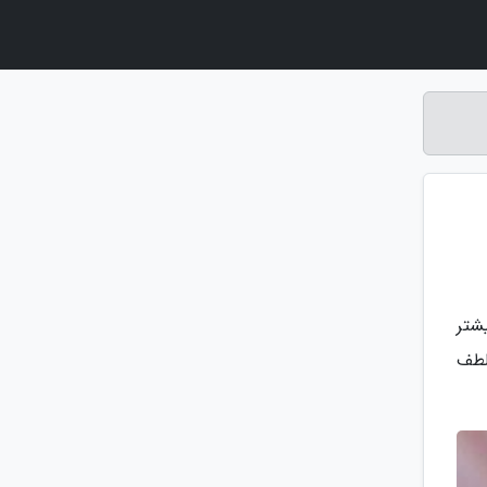
شتر
لطف