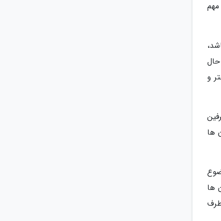
مهم
شد،
حال
ر و
فین
 ها
ضوع
 ها
طرف