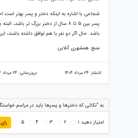
شجاعی با اشاره به اینکه دختر و پسر بهتر است
پسر بین 5 تا 8 سال از دختر بزرگ تر با
باشد. حال اگر دو نفر با هم توافق داشته باشند، ای
منبع: همشهری آنلاین
انتشار:
24 مرداد 1404
بروزرسانی:
24 مرداد 1404
به "نکاتی که دخترها و پسرها باید در مراسم خواستگار
امتیاز دهید:
1
2
3
4
5
رای