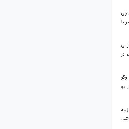
برای
 با
ویی
 در
وگو
ز دو
یاد
شد،