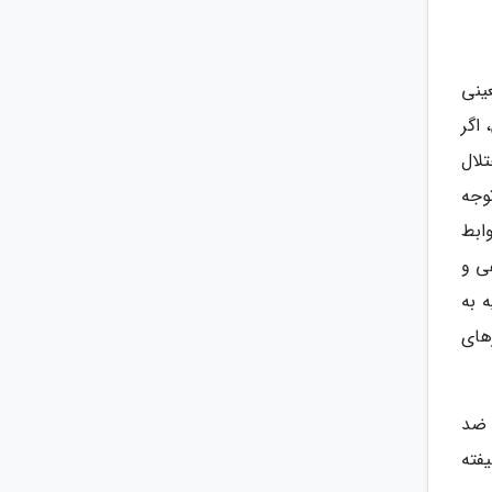
ینی
اگر
لال
وجه
ابط
ی و
 به
های
 ضد
فته