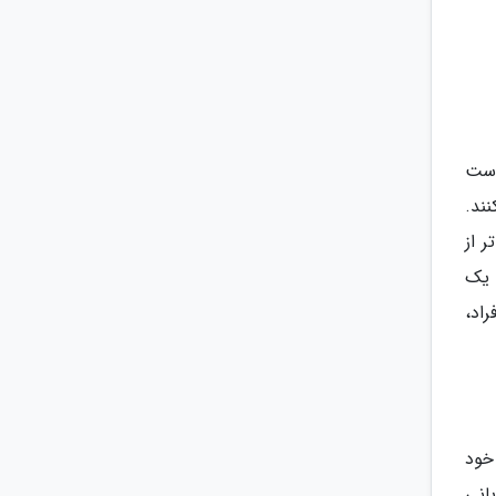
است
نند.
ر از
 یک
اد،
خود
انی