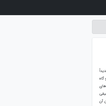
داً
 گاه
های
میقی
 آن