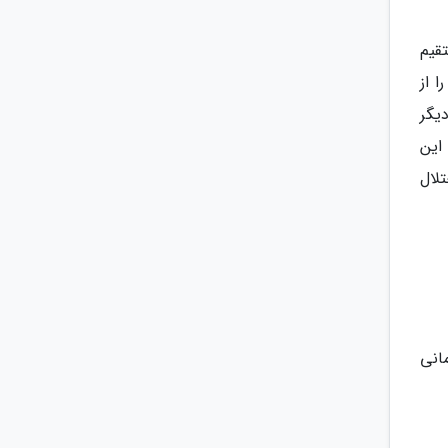
قیم
 از
یگر
این
لال
انی