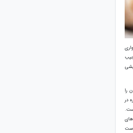
واری
جیب
یشی
 را
 در
ست.
های
است