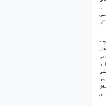
الی
جنس
نها
وجه
های
امی
 یا
کشی
عرض
لال
این