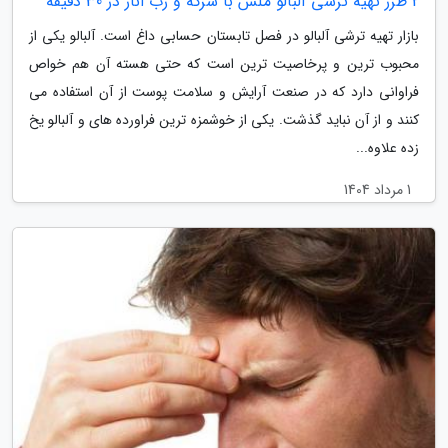
2 طرز تهیه ترشی آلبالو ملس با سرکه و رب انار در 30 دقیقه
بازار تهیه ترشی آلبالو در فصل تابستان حسابی داغ است. آلبالو یکی از
محبوب ترین و پرخاصیت ترین است که حتی هسته آن هم خواص
فراوانی دارد که در صنعت آرایش و سلامت پوست از آن استفاده می
کنند و از آن نباید گذشت. یکی از خوشمزه ترین فراورده های و آلبالو یخ
زده علاوه...
1 مرداد 1404