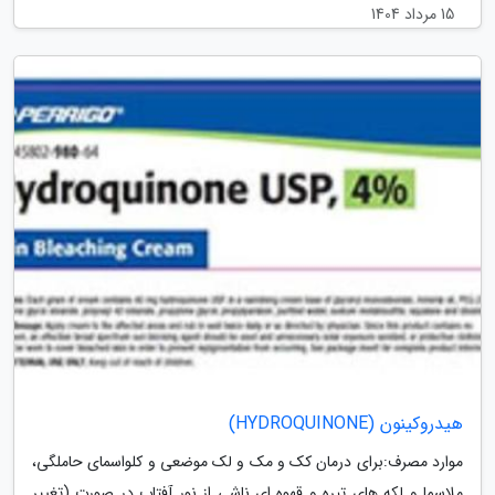
15 مرداد 1404
هیدروکینون (HYDROQUINONE)
موارد مصرف:برای درمان کک و مک و لک موضعی و کلواسمای حاملگی،
ملاسما و لکه های تیره و قهوه ای ناشی از نور آفتاب در صورت (تغییر