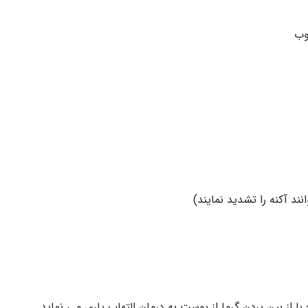
وب
ند آکنه را تشدید نمایند)
 از بین بردن گرما از پوست به درمان التهاب یاری می نماید.