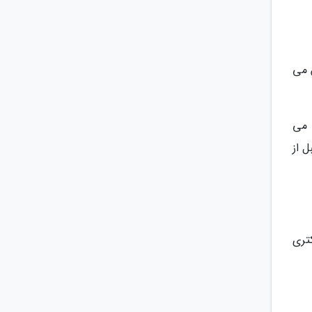
 می
یشتر، می
 از
تری