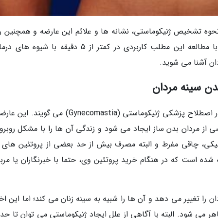
ه نحوه تشخیص ژنیکوماستی، نشانه ها و علائم این عارضه و همچنین 
های درمان آن در اختیار شما عزیزان قرار دهیم. با مطالعه این مطلب کاربردی در کمتر از 5 دقیقه با ش
ان آشنا می شوید.
ن سینه مردان
به رشد غیرعادی و بیش از حد بافت سینه مردان در اصطلاح پزشکی ژنیکوماستی (Gynecomastia) می گو
 از مردان بدن ساز ایجاد می شود و زندگی آن ها را با مشکل روبرو
نتیکی، چاقی مفرط و البته مصرف بیش از حد بعضی از پروتئین های 
 شده است که در هنگام خرید پروتئین وی، حتما با خبرنگاران یا مربی
ن را تغییر می دهد و آن ها را شبیه به سینه زنان می کند؛ اما این اخ
 می شود. البته با آگاهی از علل ایجاد ژنیکوماستی می توان تا حد