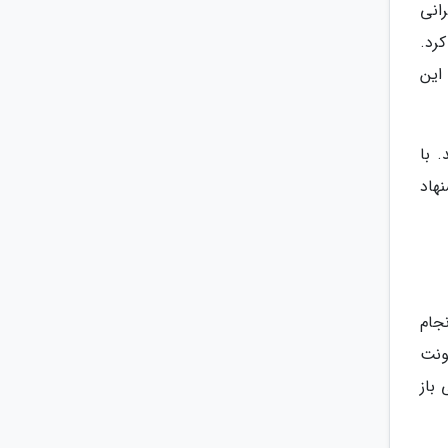
انی
رد.
این
 با
هاد
جام
ونت
باز