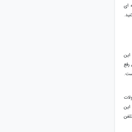
 ای
ید.
این
رفع
ست.
لات
 این
 تلفن