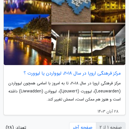
مرکز فرهنگی اروپا در سال 2018، لیوواردن یا لیوورت ؟
مرکز فرهنگی اروپا در سال 2018، تا به امروز با اسامی همچون لیوواردن
(Leeuwarden)، لیوورت (Ljouwert)، لیووادن (Liwwadden) داشته
است و هنوز هم ممکن است، اسمش تغییر کند.
28 آبان 1403
صفحه 1 از 2
صفحه آخر
تعداد: (28)