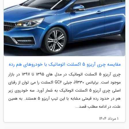
مقایسه چری آریزو 5 اکسلنت اتوماتیک با خودروهای هم رده
چری آریزو 5 اکسلنت اتوماتیک در مدل های 1395 تا 1397 در بازار
موجود است. برلیانس H330، جیلی GC6 اکسلنت را می توان از رقبای
اصلی چری آریزو 5 اکسلنت اتوماتیک به شمار آورد. سه خودروی زیر
هم در حدود رده قیمتی مشابه با این تیپ آریزو 5 هستند. به همین
علت، در ادامه مطلب قصد...
1 مرداد 1404