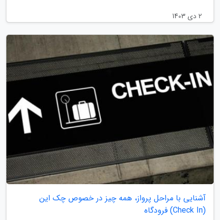
2 دی 1403
آشنایی با مراحل پرواز، همه چیز در خصوص چک این
(Check In) فرودگاه