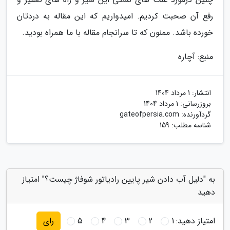
رفع آن صحبت کردیم. امیدواریم که این مقاله به دردتان
خورده باشد. ممنون که تا سرانجام مقاله با ما همراه بودید.
منبع: آچاره
انتشار:
1 مرداد 1404
بروزرسانی:
1 مرداد 1404
گردآورنده:
gateofpersia.com
شناسه مطلب: 159
به "دلیل آب دادن شیر پایین رادیاتور شوفاژ چیست؟" امتیاز
دهید
امتیاز دهید:
1
2
3
4
5
رای