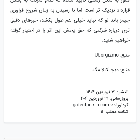
هنوز به شکل رسمی تایید نشده که کدام شرکت به بستن
قرارداد نزدیک تر است اما با رسیدن به زمان شروع فراوری
جیمز باند نو که نباید خیلی هم طول بکشد، خبرهای دقیق
تری درباره شرکتی که حق پخش این اثر را در اختیار گرفته
خواهیم شنید.
منبع: Ubergizmo
منبع: دیجیکالا مگ
انتشار:
31 فروردین 1404
بروزرسانی:
31 فروردین 1404
گردآورنده:
gateofpersia.com
شناسه مطلب: 111