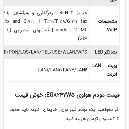
حداقل REN 4 | رمزگذاری
مشخصات
29a/b and G.722 | T.30/T.38/G.711 fax
VoIP
mode | DTMF | تماسهای اضطراری (با پ
SIP)
نشانگر LED
ER/PON/LOS/LAN/TEL/USB/WLAN/WPS
پورت LAN
LAN1/LAN2/LAN3/LAN4
اترنت
قیمت مودم هواوی EG8247W5: خوش قیمت
اگر بخواهید یک مودم فیبر نوری خریداری کنید؛ باید حدود
2.5 میلیون تومان هزینه کنید.