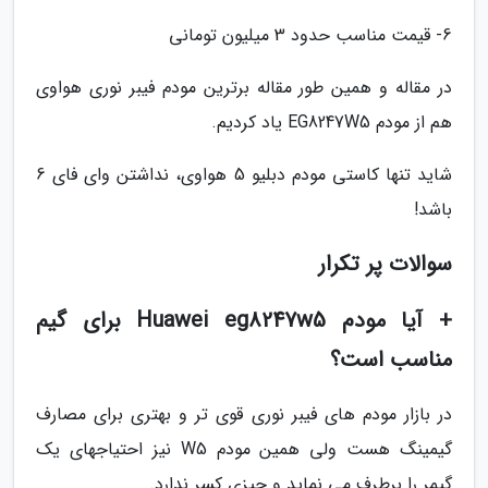
6- قیمت مناسب حدود 3 میلیون تومانی
در مقاله و همین طور مقاله برترین مودم فیبر نوری هواوی
هم از مودم EG8247W5 یاد کردیم.
شاید تنها کاستی مودم دبلیو 5 هواوی، نداشتن وای فای 6
باشد!
سوالات پر تکرار
+ آیا مودم Huawei eg8247w5 برای گیم
مناسب است؟
در بازار مودم های فیبر نوری قوی تر و بهتری برای مصارف
گیمینگ هست ولی همین مودم W5 نیز احتیاجهای یک
گیمر را برطرف می نماید و چیزی کسر ندارد.