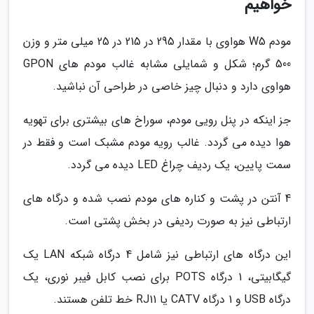
خواهیم
مودم W5 هواوی با مقدار 295 در 215 در 25 میلی متر و وزن
500 گرم؛ شکل و شمایلی مشابه غالب مودم های GPON
هواوی دارد و دنبال چیز خاصی در طراحی آن نباشید.
جز اینکه در پنل رویی مودم، سوراخ های بیشتری برای تهویه
هوا دیده می گردد. غالب رویه مودم مشبک است و فقط در
سمت پایین، یک ردیف چراغ LED دیده می گردد.
4 آنتن در پشت و کناره های مودم نصب شده و درگاه های
ارتباطی نیز به صورت ردیفی در بخش پشتی است.
این درگاه های ارتباطی نیز شامل 4 درگاه شبکه LAN یک
گیگابیتی، 1 درگاه POTS برای نصب کابل فیبر نوری، یک
درگاه USB و 1 درگاه CATV یا RJ11 خط تلفن هستند.