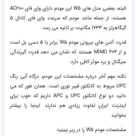
البته، بعضی مدل های W5 این مودم دارای وای فای AC2100
هستند؛ از جمله مانند مودم که سرعت وای فای کانال 5
گیگاهرتز به 1733 مگابیت بر ثانیه می رسد.
قدرت آنتن های بیرونی مودم W5 برابر با 5 دسی بل است
و از MIMO 4×4 هستند که نشان می دهد قدرت گیرندگی
سیگنال و برد موثر کافی دارد.
نکته مهم آخر درباره مشخصات این مودم، درگاه آبی رنگ
UPC مربوط به کانکتور فیبر نوری است. همان طور که می
دانید دو نوع کانکتور UPC و APC داریم که خوب برای
اینترنت ایران تفاوت زیادی هم ندارند. اینجا را بیشتر
بخوانید.
مشخصات مودم W5 را در زیر ببینید: