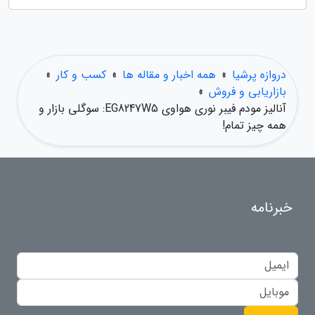
دروازه پرشیا
»
همه اخبار و مقاله ها
»
کسب و کار
»
بازاریابی و فروش
»
آنالیز مودم فیبر نوری هواوی EG8247W5: سوگلی بازار و
همه چیز تمام!
خبرنامه