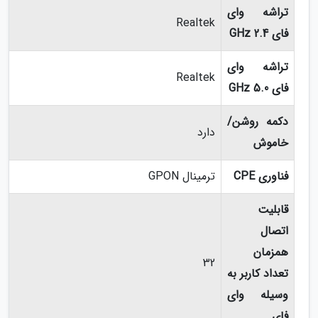
تراشه وای
Realtek
فای 2.4 GHz
تراشه وای
Realtek
فای 5.0 GHz
دکمه روشن/
دارد
خاموش
فناوری CPE
ترمینال GPON
قابلیت
اتصال
همزمان
32
تعداد کاربر به
وسیله وای
فای