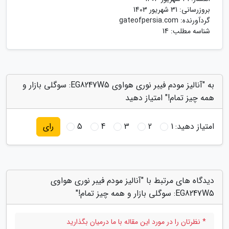
بروزرسانی:
31 شهریور 1403
گردآورنده:
gateofpersia.com
شناسه مطلب: 14
به "آنالیز مودم فیبر نوری هواوی EG8247W5: سوگلی بازار و
همه چیز تمام!" امتیاز دهید
امتیاز دهید:
1
2
3
4
5
رای
دیدگاه های مرتبط با "آنالیز مودم فیبر نوری هواوی
EG8247W5: سوگلی بازار و همه چیز تمام!"
* نظرتان را در مورد این مقاله با ما درمیان بگذارید