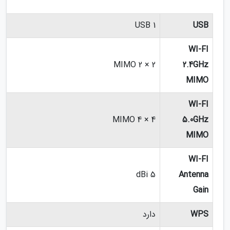
1 USB
USB
WI-FI
2 × 2 MIMO
2.4GHz
MIMO
WI-FI
4 × 4 MIMO
5.0GHz
MIMO
WI-FI
5 dBi
Antenna
Gain
WPS
دارد