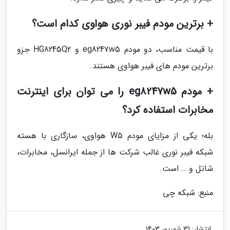
+ برترین مودم فیبر نوری هواوی کدام است؟
با قیمت مناسب، دو مودم eg8247w5 و HG8245Q2 جزو
برترین مودم های فیبر هواوی هستند.
+ مودم eg8247w5 را می توان برای اینترنت
مخابرات استفاده کرد؟
بله؛ یکی از مزایای مودم W5 هواوی، سازگاری با هسته
شبکه فیبر نوری غالب شرکت ها از جمله ایرانسل، مخابرات،
شاتل و … است.
منبع: شبکه چی
انتشار:
31 شهریور 1403