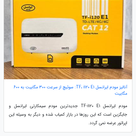
آنالیز مودم ایرانسل TF، i120 E1: سوئیچ از سرعت 300 مگابیت به 600
مگابیت
مودم ایرانسل TF-i120 E1 جدیدترین مودم سیمکارتی ایرانسل و
جایگزین است که این روزها در بازار کمیاب شده و دیگر به وسیله این
اپراتور عرضه نمی گردد.