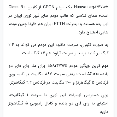
Huawei eg8247w5 یک مودم GPON از کلاس +Class B
است؛ همان کلاسی که غالب مودم های فیبر نوری ایران در
این رده هستند و اینترنت FTTH ایران هم دقیقا چنین مودم
هایی احتیاج دارد.
به صورت تئوری، سرعت دانلود این مودم می تواند به 2.4
گیگ بر ثانیه برسد و سرعت آپلود هم 1.2 گیگ است.
مهم ترین ویژگی مودم EG8247W5 برای ما، وای فای دو
بانده AC1200 است؛ یعنی سرعت 867 مگابیت بر ثانیه روی
فرکانس 5 گیگاهرتز و 300 مگابیت در فرکانس 2.4 گیگاهرتز.
برای دسترسی اینترنت فیبر نوری با سرعت 1 گیگابیت،
احتیاج به وای فای دو بانده و کانال رادیویی 5 گیگاهرتز
داریم.