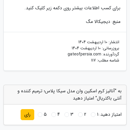
برای کسب اطلاعات بیشتر روی دکمه زیر کلیک کنید.
منبع: دیجیکالا مگ
انتشار:
10 اردیبهشت 1404
بروزرسانی:
10 اردیبهشت 1404
گردآورنده:
gateofpersia.com
شناسه مطلب: 117
به "آنالیز کرم اسکین وان مدل سیکا پلاس؛ ترمیم کننده و
آنتی باکتریال" امتیاز دهید
امتیاز دهید:
1
2
3
4
5
رای