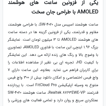
یکی از فزونین ساعت های هوشمند
AMOLED با طراحی جان سخت
ساعت هوشمند اسپیس مدل SW-4020، با طراحی هوشمند،
مقاوم و قدرتمند، یکی از فزونین گزینه ها در دسته ساعت
های هوشمند AMOLED تا 3 میلیون تومان است. نمایشگر
بزرگ 1.96 اینچی این ساعت با فناوری AMOLED، تصاویری
با وضوح بالا و رنگ های زنده ارائه می دهد. این نمایشگر
با کیفیت HD، تجربه ای بی نظیر از مشاهده اطلاعات را
برای کاربران فراهم می نماید. بعلاوه، این ساعت دارای 7
واچ فیس اختصاصی و امکان دانلود بیش از 300 واچ فیس
متنوع به وسیله اپلیکیشن FitCloud Pro است. با پردازنده
قدرتمند Realtek 8763EWE-VP، ساعت هوشمند SW-4020
عملکردی سریع و روان دارد و تمامی فعالیت های ورزشی را