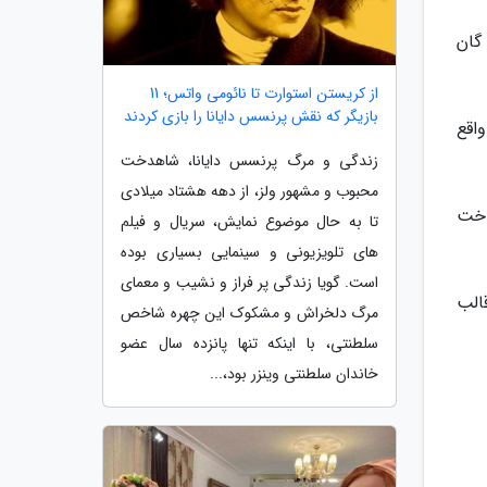
ی که جیمز گان
از کریستن استوارت تا نائومی واتس؛ 11
بازیگر که نقش پرنسس دایانا را بازی کردند
هد نمود و در واقع
زندگی و مرگ پرنسس دایانا، شاهدخت
محبوب و مشهور ولز، از دهه هشتاد میلادی
ز گان ساخت
تا به حال موضوع نمایش، سریال و فیلم
های تلویزیونی و سینمایی بسیاری بوده
است. گویا زندگی پر فراز و نشیب و معمای
الب
مرگ دلخراش و مشکوک این چهره شاخص
سلطنتی، با اینکه تنها پانزده سال عضو
خاندان سلطنتی وینزر بود،...