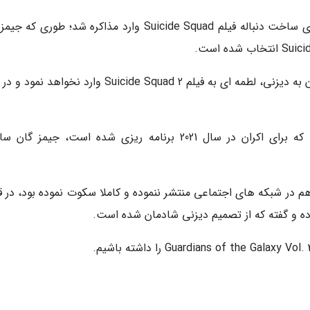
در همین حال، شرکت برادران وارنر با جیمز گان برای ساخت دنباله فیلم Suicide Squad وارد مذاکره شد؛ طور
طبق گفته سخنگوی جیمز گان، بازگشت این کارگردان به دیزنی، لطمه ای به فیلم Suicide Squad 2 وارد نخوا
قرار است پس از اتمام پروژه Suicide Squad 2، که برای اکران در سال 2021 برنامه ریزی شده است، جیم
 در شبکه های اجتماعی منتشر ننموده و کاملا سکوت نموده بود، در ق
موده و گفته که از تصمیم دیزنی شادمان شده است.