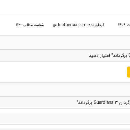
گردآورنده:
gateofpersia.com
شناسه مطلب: 112
رگرداند"