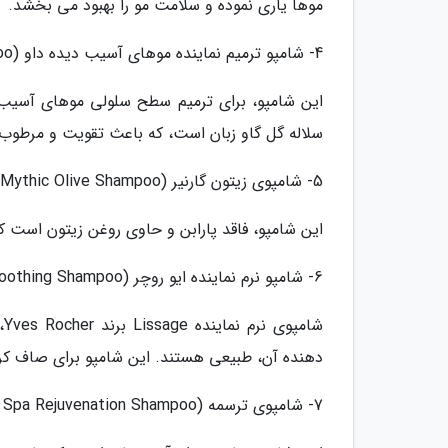
موها یاری نموده و سلامت مو را بهبود می بخشد.
4- شامپو ترمیم نماینده موهای آسیب دیده داو (Dove Intense Repair Damage Therapy Shampoo)
این شامپو، برای ترمیم سطح سلولی موهای آسیب 
سلاله گل گاو زبان است، که باعث تقویت و مرطو
5- شامپوی زیتون گارنیر (Garnier Ultra Blends Mythic Olive Shampoo)
این شامپو، فاقد پارابن و حاوی روغن زیتون است 
6- شامپو نرم نماینده ایو روچر (Yves Rocher Lissage Smoothing Shampoo)
دهنده آن، طبیعی هستند. این شامپو برای صاف کر
7- شامپوی ترسمه (Tresemme Hair Spa Rejuvenation Shampoo)