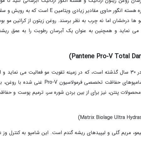
ان روغن زیتون ارگانیک و هسته انگور ارگانیک آبرسانی کنید تا مو
خشک را به موهای نرم ابریشمی تبدیل کنید. عصاره هسته انگور حاوی مقادیر زیادی ویتامین E است که
ا درخشان اما نه چرب به نظر برسند. روغن زیتون از کراتین مو بوس
ا و گروه ویتامین های E محافظت می نماید و همچنین به عنوان یک آبرسان رطوبت را به عمق ری
فرمول Pro-V، بزرگترین پیشرفت این برند تجاری در 30 سال گذشته است، که در زمینه تقویت مو فعالیت می نماید و
مناسب محصولات مراقبتی مو را ارائه می دهد. شامپوهای حفاظت تخصصی فرمولاسیون Pro-V غنی ش
محصولات پنتن، نیز برای از بین بردن شوره سر، ترمیم پوست و حفاظت
مو، مریم گلی و لیپیدهای ریشه گندم است. این شامپو به کنترل وز 