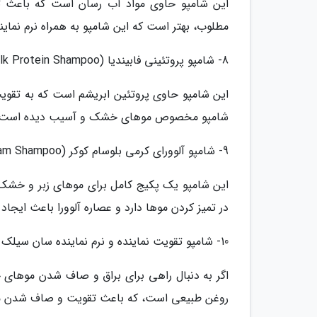
این شامپو حاوی مواد آب رسان است که باعث تق
مطلوب، بهتر است که این شامپو به همراه نرم نماین
8- شامپو پروتئینی فابیندیا (Fabindia Silk Protein Shampoo)
این شامپو حاوی پروتئین ابریشم است که به تقوی
شامپو مخصوص موهای خشک و آسیب دیده است.
9- شامپو آلوورای کرمی بلوسام کوکر (Blossom Kochhar AromaMagic Aloevera Cream Shampoo)
این شامپو یک پکیج کامل برای موهای زبر و خشک و 
در تمیز کردن موها دارد و عصاره آلوورا باعث ای
10- شامپو تقویت نماینده و نرم نماینده سان سیلک (Sunsilk Nourishing Soft & Smooth Shampoo)
اگر به دنبال راهی برای براق و صاف شدن موهای خ
روغن طبیعی است، که باعث تقویت و صاف شدن م