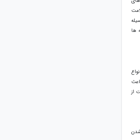
های
 به رویش و سلامت
یله
شه ها
 انواع
ده با روغن، باعث
 از
شدن