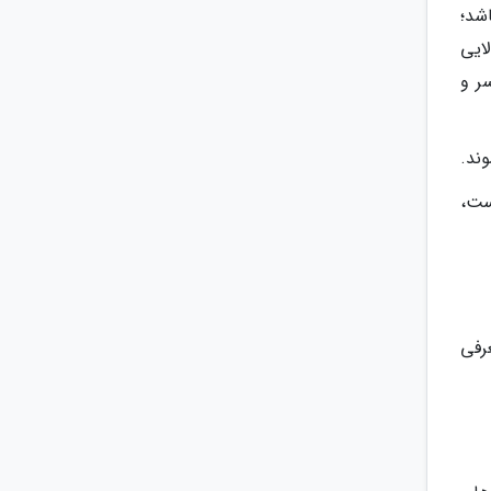
شد؛
ایی
ر و
ند.
 حاوی عصاره های گیاهی مثل آووکادو که دارای ویتامین های E، A و D است،
رفی