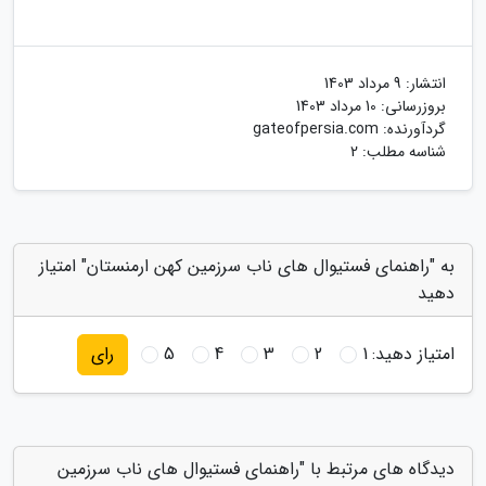
انتشار:
9 مرداد 1403
بروزرسانی:
10 مرداد 1403
گردآورنده:
gateofpersia.com
شناسه مطلب: 2
به "راهنمای فستیوال های ناب سرزمین کهن ارمنستان" امتیاز
دهید
امتیاز دهید:
1
2
3
4
5
رای
دیدگاه های مرتبط با "راهنمای فستیوال های ناب سرزمین