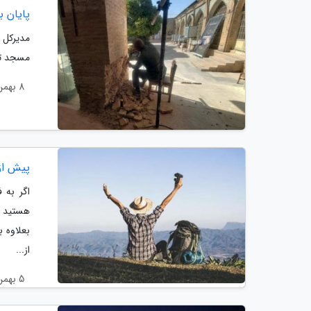
پایان ب
مدیرکل 
مسجد تار
8 بهمن 1403
پیش از 
اگر به 
بعلاوه 
از...
5 بهمن 1403