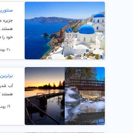
سنتوری
جزیره م
هستند. ا
خود را د
20 بهمن 1403
برترین 
آب شدن 
هستند که
19 بهمن 1403