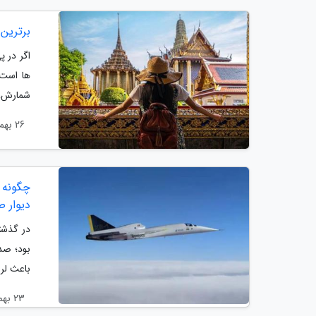
برترین 
اگر در پ
ها است.
شمارش، 
26 بهمن 1403
دیوار 
در گذشت
بود؛ صدا
باعث لرزش ساز
23 بهمن 1403