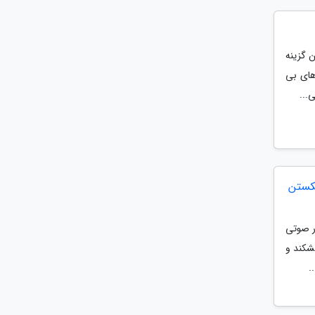
 گزینه
های بی
...
ی شکستن
ر صوتی
شکند و