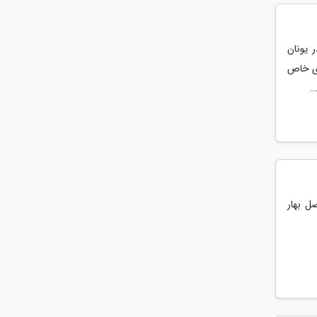
 یونان
های خاص
.
ل بهار