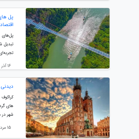
پل های
اقتصاد
پل‌های 
تبدیل شد
تجربه‌ای
16 آذر 1404
دیدنی 
کراکوف 
های گرد
شهر در 
15 مرداد 1404