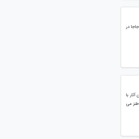
اجا در
آثار با
طنز می