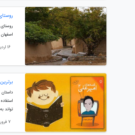
روستای 
روستای 
اصفهان آ
16 اردیبهشت 1404
برترین 
داستان ه
استفاده
تواند به
7 فروردین 1404