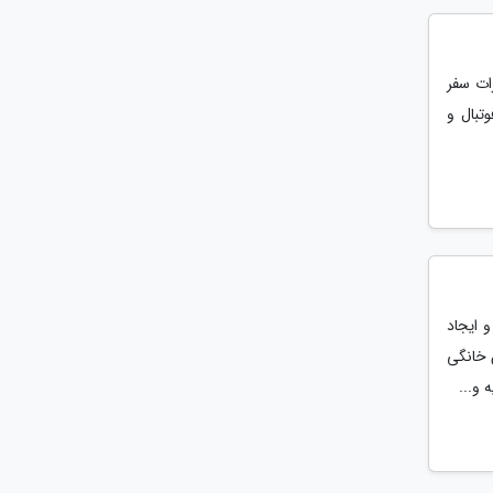
ات سفر
تبال و
 ایجاد
 عید 1404، انتخاب لباس خانگی
 و...