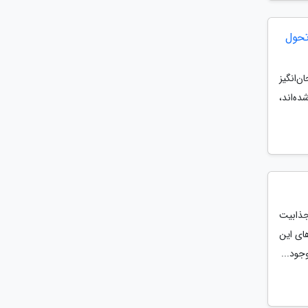
تحول
‌انگیز
ده‌اند،
جذابیت
ای این
جود...