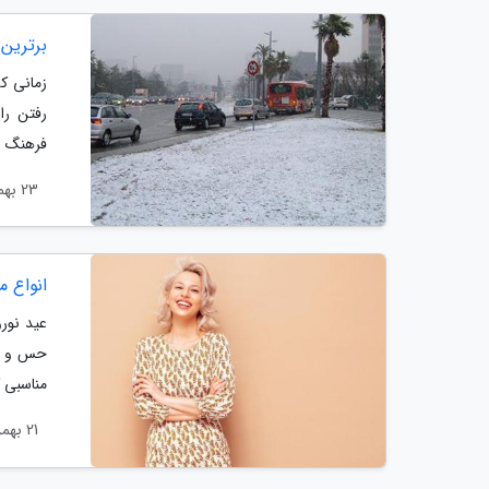
برترین 
زمانی ک
رفتن را
فرهنگ ای
23 بهمن 1403
انواع مد
عید نور
مناسبی ک
21 بهمن 1403