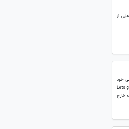
ایی از
جی خود
از کشور آشنا شوید. در این پُست از مجله Lets go uni
ه خارج