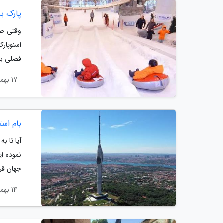
پارک بر
وقتی صح
اسنوپار
فصلی باز
17 بهمن 1403
بام است
آیا تا ب
نموده ا
جهان قرا
14 بهمن 1403