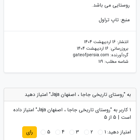
روستایی می باشد.
منبع: تاپ تراول
انتشار:
16 اردیبهشت 1404
بروزرسانی:
16 اردیبهشت 1404
گردآورنده:
gateofpersia.com
شناسه مطلب: 119
به "روستای تاریخی جاجا ، اصفهان Jaja" امتیاز دهید
1
کاربر به "
روستای تاریخی جاجا ، اصفهان Jaja
" امتیاز داده
است |
5
از 5
امتیاز دهید:
1
2
3
4
5
رای