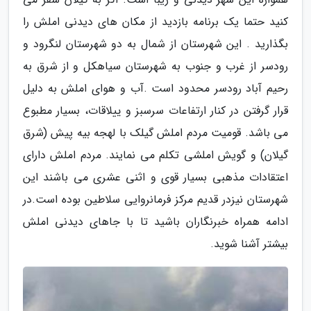
کنید حتما یک برنامه بازدید از مکان های دیدنی املش را
بگذارید . این شهرستان از شمال به دو شهرستان لنگرود و
رودسر از غرب و جنوب به شهرستان سیاهکل و از شرق به
رحیم آباد رودسر محدود است .آب و هوای املش به دلیل
قرار گرفتن در کنار ارتفاعات سرسبز و ییلاقات، بسیار مطبوع
می باشد. قومیت مردم املش گیلک با لهجه بیه پیش (شرق
گیلان) و گویش املشی تکلم می نمایند. مردم املش دارای
اعتقادات مذهبی بسیار قوی و اثنی عشری می باشند این
شهرستان نیزدر قدیم مرکز فرمانروایی سلاطین بوده است.در
ادامه همراه خبرنگاران باشید تا با جاهای دیدنی املش
بیشتر آشنا شوید.