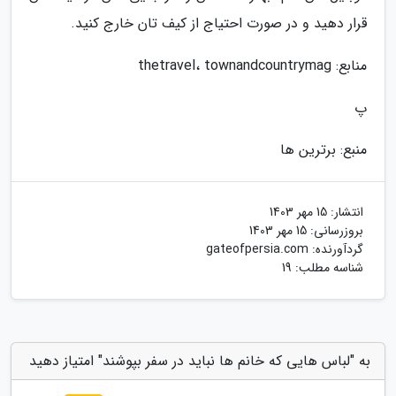
قرار دهید و در صورت احتیاج از کیف تان خارج کنید.
منابع: thetravel، townandcountrymag
پ
منبع: برترین ها
انتشار:
15 مهر 1403
بروزرسانی:
15 مهر 1403
گردآورنده:
gateofpersia.com
شناسه مطلب: 19
به "لباس هایی که خانم ها نباید در سفر بپوشند" امتیاز دهید