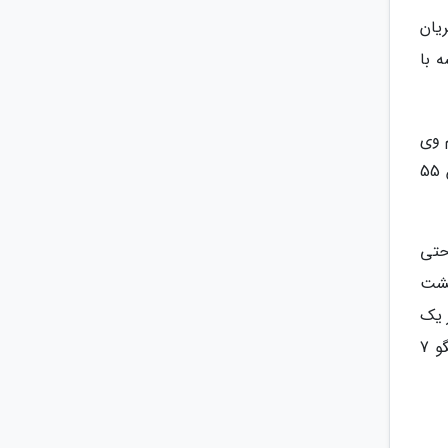
ناسب مشتریان
 با
پلی است بین ام وی
ام و شاسی بلندهای فونیکس. رینگ های نو به همراه مه شکن های روی سپر جلو نیز چهر مدرن تری به ام وی ام ایکس 55
هد. حتی
 تیگو 7 پرو است. در پشت
یز یک
نمایشگر لمسی 10.25 اینچی برای سیستم مالتی مدیا و سرگرم کننده واقع شده است که این دو نیز مشابه با فونیکس تیگو 7