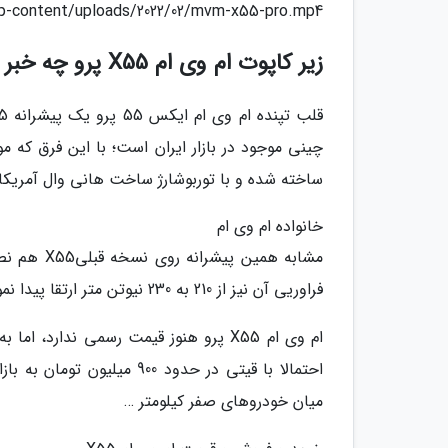
/wp-content/uploads/2022/02/mvm-x55-pro.mp4
زیر کاپوت ام وی ام X55 پرو چه خبر است؟
ساخته شده و با توربوشارژ ساخت هانی وال آمریک
خانواده ام وی ام
فراوریی آن نیز از 210 به 230 نیوتن متر ارتقا پیدا نموده که تاثیر آن را بر عملکرد خودرو کاملا احساس کردیم.
ام وی ام X55 پرو هنوز قیمت رسمی ندار
احتمالا با قیتی در حدود 00
میان خودروهای صفر کیلومتر …