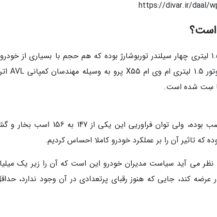
https://divar.ir/daal
قلب تپنده ام وی ام ایکس 55 پرو یک پیشرانه 1.5 لیتری چهار سیلندر توربوشارژ بوده که هم حجم با بسیاری از خو
چینی موجود در بازار ایران است؛ با این فرق که موت
ا سِت شده است.
مشابه همین پیشرانه روی نسخه قبلیX55 هم نصب بوده، ولی توان فراوریی این یکی از 147 به 
د، اما به نظر می آید سیاست مدیران خودرو این است که آن را زیر یک میلیا
9 میلیون تومان به بازار عرضه کند، جایی که هنوز رقبای پرتعدادی در آن وجود ندارد، حدا