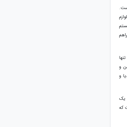
رونیکی (شیفت بای وایر) قرار گرفته که دقیقا مشابه شیفترهای تیگو 7 و 8 است.
ازم
 فاقد سیستم
اهم
نها
ن و
ا و
شینان دو ردیف واقع شده است، در ام وی ام X55 پرو یک
خروجی USB واقع شده است که