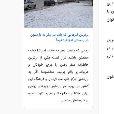
تری
یدن با
115 کیلومتر هم می توان
برترین کارهایی که باید در سفر به بارسلون
زین
در زمستان انجام دهید!
است. یعنی در
زمانی که مقصد سفر به سمت اسپانیا باشد؛
خنک تر و با استفاده از بنزین اکتان بالا می توان به سادگی به زمان زیر 10 ثانیه رسید که برای این خودرو حدود 1.5 تنی
مطمئن باشید قرار است یکی از برترین
خاطرات سفر رفتن را برای خودتان و
عزیزانتان رقم بزنید. مخصوصا اگر به
تون
بارسلون مرکز هنر، مد، فوتبال و فرهنگ این
کشور می روید. در بارسلون، چیزهای زیادی
برای تماشا و انجام دادن وجود دارد. علاوه
بر کلیساهای مذهبی...