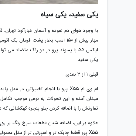
یکی سفید، یکی سیاه
با وجود هوای دم نموده و آسمان غبارآلود تهران، قد
مهار بیش از 150 اسب بخار پشت فرمان
ایکس 55 با پسوند پرو در دو رنگ متضاد م
یکی سفید.
قبلی 1 از 3 بعدی
ام وی ام X55 پرو با انجام تغییراتی در
تفاوتش را با اضافه کردن جلو پنجره کهکشانی که در تیگو 7 و تیگو 8 دیده می گردد، به ما ن
علاوه بر این، اضافه شدن قطعات سرخ رنگ بر روی 
X55 پرو قطعا چابک تر و اسپرتی تر از مدل معمولی خود است. البته که به تدریج تفاوت های دیگر هم آشکار می شوند.