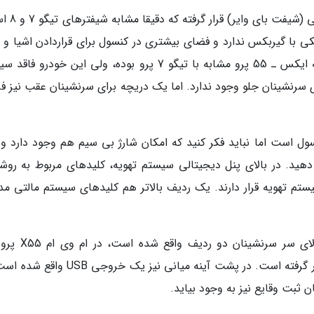
روی کنسول وسط یک اهرم تعویض دنده الکت
ی با گیربکس ندارد و فضای بیشتری در کنسول برای قراردادن اشیا و لو
به سرنشین می دهد. پنل دیجیتالی سیستم تهویه ایکس ـ 55 پرو مشابه با تیگو 7 پرو بوده، ولی این خودرو
ی سرنشینان جلو وجود ندارد. اما یک دریچه برای سرنشینان عقب نیز فر
ل است اما نباید فکر کنید که امکان شارژ بی سیم هم وجود دارد و ت
دهید. در بالای پنل دیجیتالی سیستم تهویه، کلیدهای مربوط به روش
م تهویه قرار دارند. یک ردیف بالاتر هم کلیدهای سیستم مالتی مدی
برخلاف تیگو 7 پرو که یک سانروف پانورامیک بالای سر سرن
سانروف برقی دو حالته تنها بالای سر ردیف اول قرار گرفته است. در پشت آینه میانی نیز یک 
ثبت وقایع نیز به وجود بیاید.