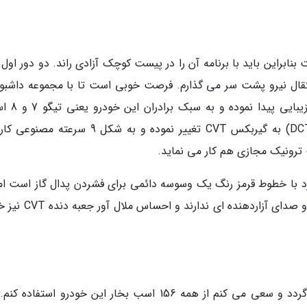
ام وی ام X55 پرو زیاد نیست بنابراین باید با برنامه آن را در پیست کوچک آزادی راند. دو دور اول 
تقال نیرو پشت سر می گذارم. فرصت خوبی است تا با مجموعه داشبور
فرمان ارتباط برقرار کنم. اهرم تعویض دنده
گیربکس این خودرو از نمونه کلاچ دوبل خشک (DCT) به گیربکس CVT تغییر نموده و به شکل 9 سر
ترونیک مجازی هم کار می نماید.
بورد با خطوط قرمز رنگ یک وسوسه دائمی برای فشردن پدال گاز است اما
دو دور اول مقاومت می کنم. گیربکس و موتور سر و صدای آزاردهنده 
دو دور بعدی با حالت رانندگی اسپرتی انجام می گردد و سعی می کنم از همه 156 اسب بخار این خودرو استفا