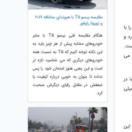
مقایسه بیسو T5 با هیوندای سانتافه 2017
و تویوتا راوفور
را با
هنگام مقایسه فنی بیسو T5 با سایر
د و
خودروهای مشابه پیش از هر چیز باید به
 شکل زیبایی پیدا نموده و به سبک برادران این خودرو یعنی تیگو 7 و 8 است.
این نکته توجه کنیم که T5 به نسبت همه
عته مصنوعی کار می
خودروهای دیگری که می شناسید تازه تر
است و این یعنی هنوز امتحان خود را پس
نداده تا بتوان به خوبی درباره کیفیت یا
 در
ضعفش در مقابل رقبای دیگرش صحبت
ای ندارند و احساس ملال آور جعبه دنده CVT نیز خیلی
کرد.
ده کنم. این