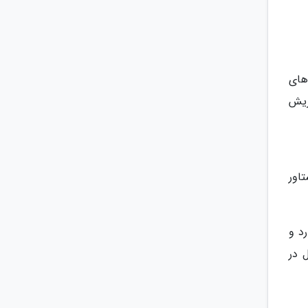
دروهای
ور 1.5 لیتری ام وی ام X55 پرو به وسیله مهندسان کمپانی AVL اتریش
156 اسب بخار و گشتاور
رد و
قل در