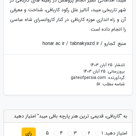
میبد، اقداماتی نظیر انجام پژوهش در زمینه های کاربافی در
شهر تاریخی میبد، آنالیز علل رکود کاربافی، شناخت و معرفی
آن و راه اندازی موزه کاربافی در کنار کاروانسرای شاه عباسی
را انجام داده است.
منبع: کجارو / honar.ac.ir / tabnakyazd.ir
انتشار:
25 آبان 1403
بروزرسانی:
25 آبان 1403
گردآورنده:
gateofpersia.com
شناسه مطلب: 51
به "کاربافی، قدیمی ترین هنر پارچه بافی میبد" امتیاز دهید
امتیاز دهید:
1
2
3
4
5
رای