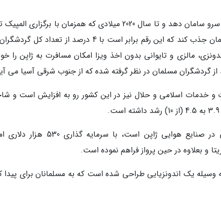
ژاپن در کوشش است آمار و ارقام گردشگری خود را سرو سامان دهد و تا سال 2020 میلادی که همزمان با برگزاری ا
است، سالانه یک میلیون گردشگر از کشورهای مسلمان جذب کند که این رقم برابر است با 4 درصد از تعداد ک
دونزی، مالزی و تایوانی بدون اخذ ویزا امکان مسافرت به ژاپن را خوا
ات و خدمات اسلامی و حلال نیز در این کشور رو به افزایش است و ش
اخیراً کمپانی TFK که یک فراوری نماینده غذایی در صنایع هوایی ژاپن است، با سرمایه گذ
یتا و بعلاوه در حین پرواز فراهم نموده است.
وه یک اپلیکیشن موبایل به نام Halal minds به وسیله یک اندونزیایی طراحی شده است که به مسلمانان برای پید