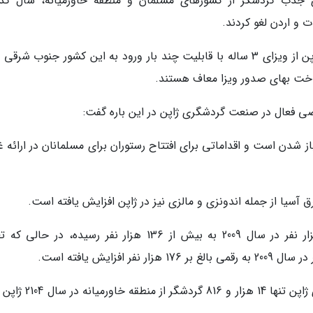
 جذب گردشگر از کشورهای مسلمان و منطقه خاورمیانه، سال گذ
 و اردن لغو کردند.
گردشگران اماراتی می توانند برای ورود به کشور ژاپن از ویزای 3 ساله با قابلیت چند بار ورود به این کشور جنوب ش
رداخت بهای صدور ویزا معاف هستند.
 فعال در صنعت گردشگری ژاپن در این باره گفت:
ز شدن است و اقداماتی برای افتتاح رستوران برای مسلمانان در ارائه 
 آسیا از جمله اندونزی و مالزی نیز در ژاپن افزایش یافته است.
تعداد گردشگران اندونزیایی در ژاپن از 63617 هزار نفر در سال 2009 به بیش از 136 هزار نفر رسیده، در ح
با این وجود، بر اساس اعلام سازمان ملی گردشگری ژاپن تنها 14 هزار و 6