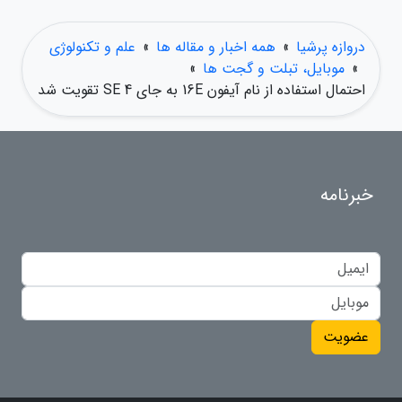
دروازه پرشیا
»
همه اخبار و مقاله ها
»
علم و تکنولوژی
»
موبایل، تبلت و گجت ها
»
احتمال استفاده از نام آیفون 16E به جای SE 4 تقویت شد
خبرنامه
عضویت