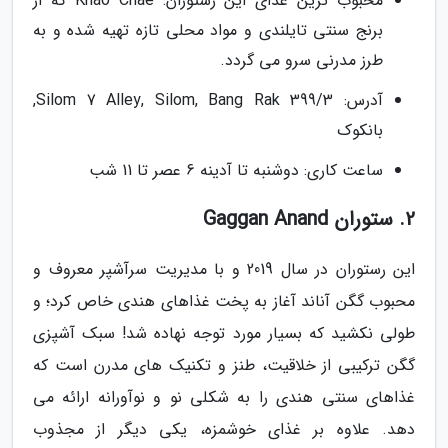
محبوب ترین غذای این رستوران: Khao Chae که از
برنج سنتی تایلندی و مواد محلی تازه تهیه شده و به
طرز مدرنی سرو می گردد.
آدرس: 399/3 Silom 7 Alley, Silom, Bang Rak,
بانکوک
ساعت کاری: دوشنبه تا آدینه 6 عصر تا 11 شب
2. ستوران Gaggan Anand
این رستوران در سال 2019 و با مدیریت سرآشپر معروف و
محبوب گگن آناند آغاز به پخت غذاهای هندی خاص کرد؛ و
طولی نکشید که بسیار مورد توجه نهاده شد! سبک آشپزی
گگن ترکیبی از خلاقیت، طنز و تکنیک های مدرن است که
غذاهای سنتی هندی را به شکلی نو و نوآورانه ارائه می
دهد. علاوه بر غذای خوشمزه، یکی دیگر از مجذوب