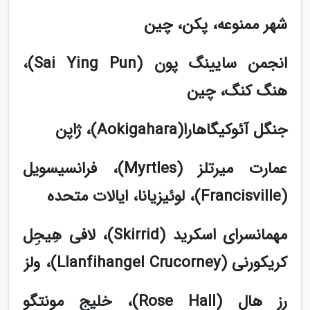
شهر ممنوعه، پکن، چین
انجمن سایینگ پون (Sai Ying Pun)،
هنگ کنگ، چین
جنگل آئوکیگاهارا(Aokigahara)، ژاپن
عمارت میرتلز (Myrtles)، فرانسیسویل
(Francisville)، لوئیزیانا، ایالات متحده
مهمانسرای اسکرید (Skirrid)، لافی هِیجِل
کریکورنی (Llanfihangel Crucorney)، ولز
رز هال (Rose Hall)، خلیج مونتگو