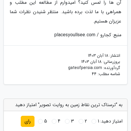
آن ها را لمس کنید؟ امیدوارم از مطالعه این مطلب و
همراهی با ما لذت برده باشید. منتظر شنیدن نظرات شما
عزیزان هستیم.
منبع: کجارو / placesyoullsee.com
انتشار:
18 آبان 1403
بروزرسانی:
18 آبان 1403
گردآورنده:
gateofpersia.com
شناسه مطلب: 44
به "ترسناک ترین نقاط زمین به روایت تصویر" امتیاز دهید
امتیاز دهید:
1
2
3
4
5
رای