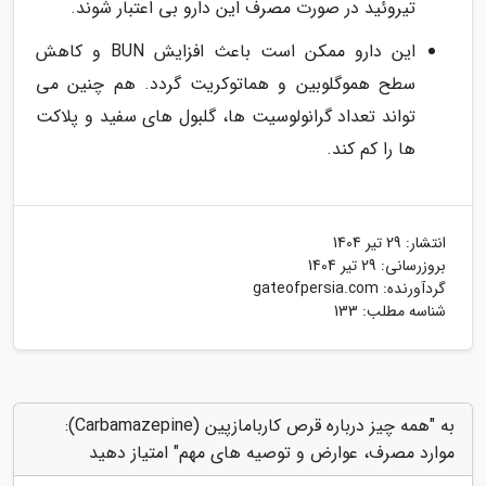
تیروئید در صورت مصرف این دارو بی اعتبار شوند.
این دارو ممکن است باعث افزایش BUN و کاهش
سطح هموگلوبین و هماتوکریت گردد. هم چنین می
تواند تعداد گرانولوسیت ها، گلبول های سفید و پلاکت
ها را کم کند.
انتشار:
29 تیر 1404
بروزرسانی:
29 تیر 1404
گردآورنده:
gateofpersia.com
شناسه مطلب: 133
به "همه چیز درباره قرص کاربامازپین (Carbamazepine):
موارد مصرف، عوارض و توصیه های مهم" امتیاز دهید