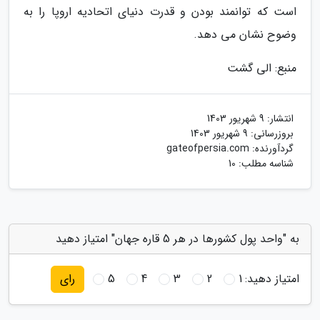
است که توانمند بودن و قدرت دنیای اتحادیه اروپا را به
وضوح نشان می دهد.
منبع: الی گشت
انتشار:
9 شهریور 1403
بروزرسانی:
9 شهریور 1403
گردآورنده:
gateofpersia.com
شناسه مطلب: 10
به "واحد پول کشورها در هر 5 قاره جهان" امتیاز دهید
امتیاز دهید:
1
2
3
4
5
رای