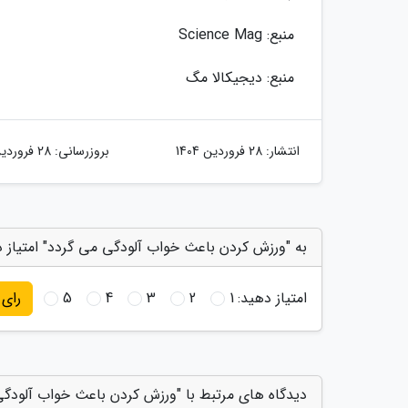
منبع: Science Mag
منبع: دیجیکالا مگ
انتشار:
28 فروردین 1404
بروزرسانی:
28 فروردین 1404
به "ورزش کردن باعث خواب آلودگی می گردد" امتیاز 
امتیاز دهید:
1
2
3
4
5
رای
دیدگاه های مرتبط با "ورزش کردن باعث خواب آلودگی