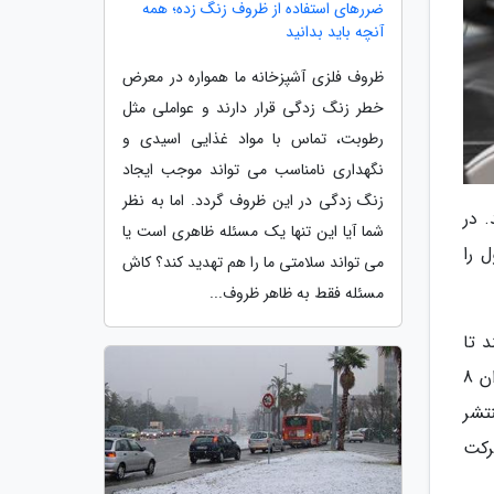
ضررهای استفاده از ظروف زنگ زده؛ همه
آنچه باید بدانید
ظروف فلزی آشپزخانه ما همواره در معرض
خطر زنگ زدگی قرار دارند و عواملی مثل
رطوبت، تماس با مواد غذایی اسیدی و
نگهداری نامناسب می تواند موجب ایجاد
زنگ زدگی در این ظروف گردد. اما به نظر
ادند. در
شما آیا این تنها یک مسئله ظاهری است یا
 را
می تواند سلامتی ما را هم تهدید کند؟ کاش
مسئله فقط به ظاهر ظروف...
 تا
ببینند که مغز آنها چگونه سیستم بصری شان را کنترل می نماید. این تیم پی برد که ورزش سرعت حرکت چشم را به میزان 8
طلاعات بصری نو کمتر شد. طبق مقاله ای که این تیم در Science Reports منتشر
رکت