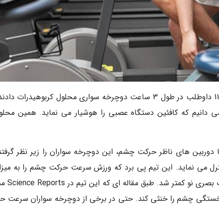
محققان برای این که به این سوال پاسخ دهند، به 11 داوطلب در طول 3 ساعت دوچرخه سواری محلول کربوهیدرات د
 دانیم که کافئین دستگاه عصبی را هوشیار می نماید. همین محلول
 دوربین های ناظر حرکت چشم، این دوچرخه سواران را زیر نظر گرفتند
درصد کاهش داد و توانایی آنها در دریافت ا
اثر خستگی چشم را خنثی کند. حتی در برخی از دوچرخه سواران سرعت ح