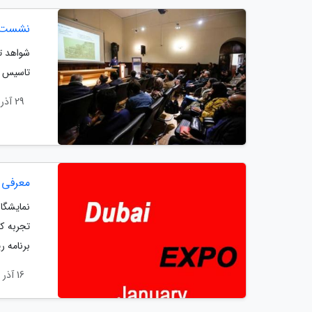
نشست د
شواهد ت
تاسیس 
29 آذر 1403
معرفی نمای
تجربه ک
برنامه ر
16 آذر 1403