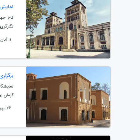
نمایش ه
کاخ جها
نگارگری 
11 آبان 1403
برگزار
کرمان بر
26 مهر 1403