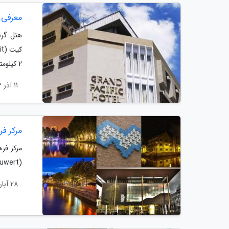
معرفی هتل 3 ستاره گرند پ
2 کیلومتر فاصله دارد و میدان مردکا و خیابان پتالینگ نیز در فاصله 5 کیلومتری از آن قرار دارند....
11 آذر 1403
مرکز فرهنگی ا
(Ljouwert)، لیووادن (Liwwadden) داشته است و هنوز هم ممکن است، اسمش تغییر کند.
28 آبان 1403