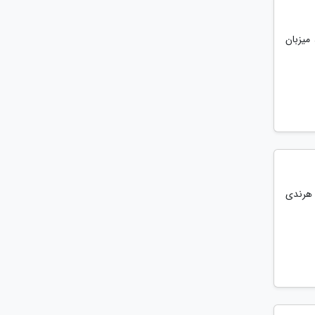
میزبان
از ساعت 16 تا 18 در باغ موزه هرندی