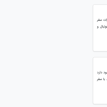
ات سفر
تبال و
د دارد
با سفر