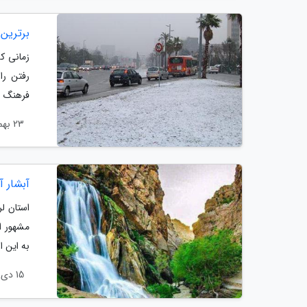
برترین 
زمانی ک
رفتن را
فرهنگ ای
23 بهمن 1403
آبشار آ
استان ل
مشهور ا
به این ا
15 دی 1403