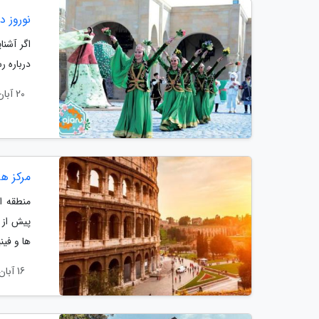
نوروز 
اگر آشنا
درباره ر
20 آبان 1403
مرکز ها
ها و فین
16 آبان 1403