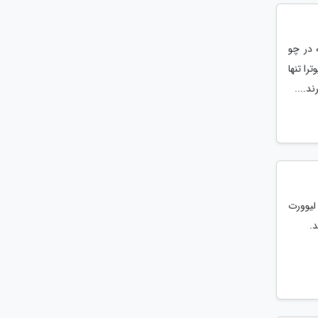
 هتل 3 ستاره ایست که در چو
ترا تنها
 سال 2018، تا به امروز با اسامی همچون لیوواردن (Leeuwarden)، لیوورت