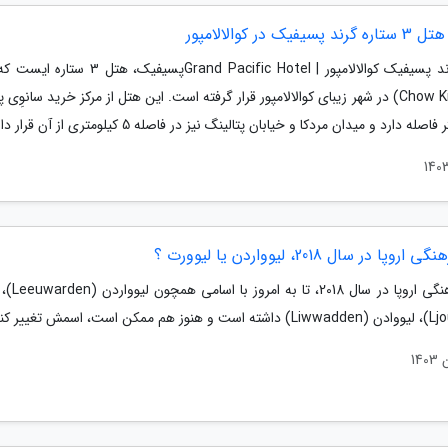
سیفیک در کوالالامپور
هتل گرند پسیفیک کوالالامپور | Grand Pacific Hotelپسیفیک،
کیت (Chow Kit) در شهر زیبای کوالالامپور قرار گرفته است. این هتل از مرکز خرید سانوِی پو
روپا در سال 2018، لیوواردن یا لیوورت ؟
مرکز فرهنگی اروپا در