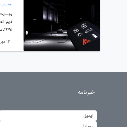
عجیب تر
وبسایت 
فوق العا
1935، مجله معروف مکانیک، پیشنهاد کرد که برای جلوگیری از بوی سگ ها و ریختن موی آن...
14 مهر 1403
خبرنامه