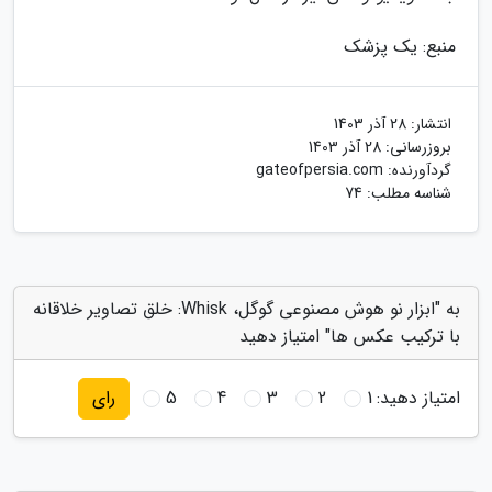
منبع: یک پزشک
انتشار:
28 آذر 1403
بروزرسانی:
28 آذر 1403
گردآورنده:
gateofpersia.com
شناسه مطلب: 74
به "ابزار نو هوش مصنوعی گوگل، Whisk: خلق تصاویر خلاقانه
با ترکیب عکس ها" امتیاز دهید
امتیاز دهید:
1
2
3
4
5
رای