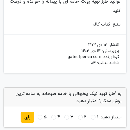
توانید طرز تهیه رولت خامه ای با پیمانه را خوانده و درست
کنید.
منبع: کتاب کاله
انتشار:
13 دی 1403
بروزرسانی:
13 دی 1403
گردآورنده:
gateofpersia.com
شناسه مطلب: 83
به "طرز تهیه کیک یخچالی با خامه صبحانه به ساده ترین
روش ممکن" امتیاز دهید
امتیاز دهید:
1
2
3
4
5
رای