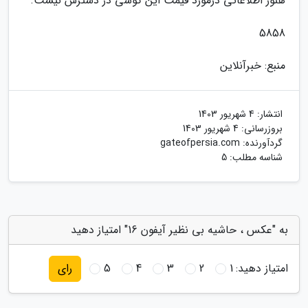
هنوز اطلاعاتی درمورد قیمت این گوشی در دسترس نیست.
5858
منبع: خبرآنلاین
انتشار:
4 شهریور 1403
بروزرسانی:
4 شهریور 1403
گردآورنده:
gateofpersia.com
شناسه مطلب: 5
به "عکس ، حاشیه بی نظیر آیفون 16" امتیاز دهید
امتیاز دهید:
1
2
3
4
5
رای