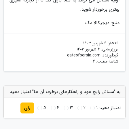
اولیه مسائل می تواند به شما یاری کند تا از تجربه آشپزی
بهتری برخوردار شوید.
منبع: دیجیکالا مگ
انتشار:
4 شهریور 1403
بروزرسانی:
4 شهریور 1403
گردآورنده:
gateofpersia.com
شناسه مطلب: 6
به "مسائل رایج هود و راهکارهای برطرف آن ها" امتیاز دهید
امتیاز دهید:
1
2
3
4
5
رای