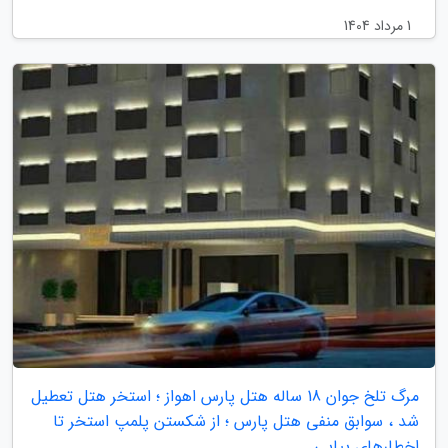
1 مرداد 1404
مرگ تلخ جوان 18 ساله هتل پارس اهواز ؛ استخر هتل تعطیل
شد ، سوابق منفی هتل پارس ؛ از شکستن پلمپ استخر تا
اخطارهای پیاپی